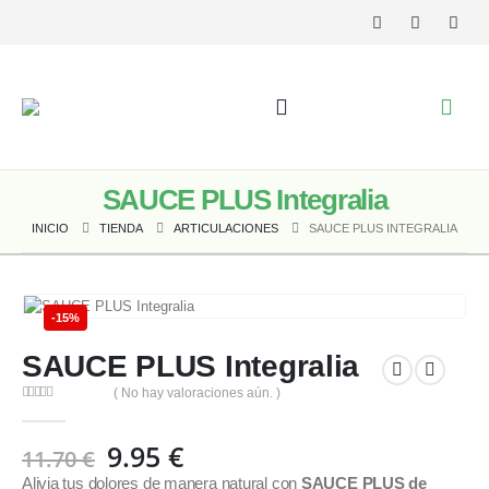
SAUCE PLUS Integralia
INICIO
TIENDA
ARTICULACIONES
SAUCE PLUS INTEGRALIA
-15%
SAUCE PLUS Integralia
( No hay valoraciones aún. )
0
out of 5
El
El
9.95
€
11.70
€
precio
precio
Alivia tus dolores de manera natural con
SAUCE PLUS de