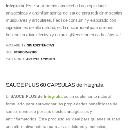
original
actual
Integralia
. Este suplemento aprovecha las propiedades
era:
es:
analgésicas y antiinflamatorias del sauce para reducir molestias
11.70 €.
9.95 €.
musculares y articulares. Fácil de consumir y elaborado con
ingredientes de alta calidad, es la opción ideal para quienes
buscan un alivio efectivo y natural. ¡Bienestar en cada cápsula!
AVAILABILITY:
SIN EXISTENCIAS
SKU:
8436000542266
CATEGORÍA:
ARTICULACIONES
SAUCE PLUS 60 CAPSULAS de Integralia
El
SAUCE PLUS de
Integralia
es un suplemento natural
formulado para aprovechar las propiedades beneficiosas del
sauce, conocido por sus efectos analgésicos y
antiinflamatorios. Este producto es ideal para quienes buscan
una alternativa natural para aliviar dolores y molestias,