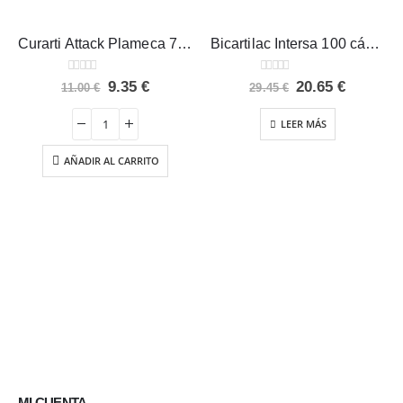
Curarti Attack Plameca 7 comprimidos
Bicartilac Intersa 100 cápsulas
0
out of 5
0
out of 5
El
El
El
El
9.35
€
20.65
€
11.00
€
29.45
€
precio
precio
precio
precio
original
actual
original
actual
LEER MÁS
era:
es:
era:
es:
11.00 €.
9.35 €.
29.45 €.
20.65 €.
AÑADIR AL CARRITO
MI CUENTA