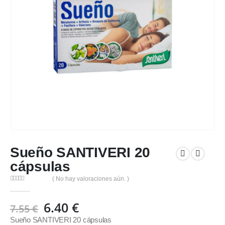
Sueño SANTIVERI 20
cápsulas
( No hay valoraciones aún. )
0
out of 5
El
El
6.40
€
7.55
€
precio
precio
Sueño SANTIVERI 20 cápsulas