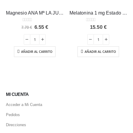
Magnesio ANA Mª LA JUSTICIA 147 comprimidos
Melatonina 1 mg Estado Puro 180 comp.
0
out of 5
0
out of 5
El
El
6.55
€
15.50
€
7.70
€
precio
precio
original
actual
era:
es:
7.70 €.
6.55 €.
AÑADIR AL CARRITO
AÑADIR AL CARRITO
MI CUENTA
Acceder a Mi Cuenta
Pedidos
Direcciones