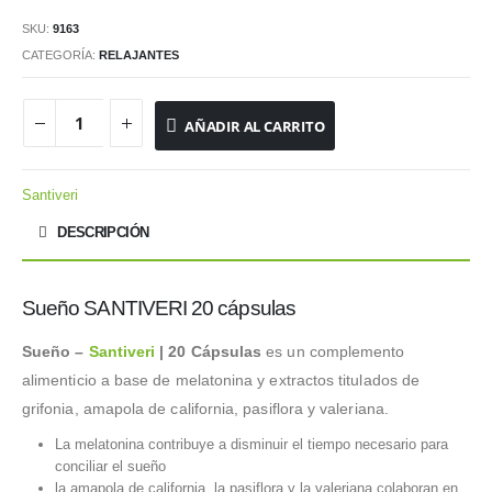
original
actual
SKU:
9163
era:
es:
CATEGORÍA:
RELAJANTES
7.55 €.
6.40 €.
AÑADIR AL CARRITO
Santiveri
DESCRIPCIÓN
Sueño SANTIVERI 20 cápsulas
Sueño –
Santiveri
| 20 Cápsulas
es un complemento
alimenticio a base de melatonina y extractos titulados de
grifonia, amapola de california, pasiflora y valeriana.
La melatonina contribuye a disminuir el tiempo necesario para
conciliar el sueño
la amapola de california, la pasiflora y la valeriana colaboran en