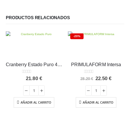
PRODUCTOS RELACIONADOS
-20%
Cranberry Estado Puro 40 cápsulas 120 PaCs
PRIMULAFORM Intersa
0
out of 5
0
out of 5
El
El
21.80
€
22.50
€
28.20
€
precio
precio
original
actual
era:
es:
28.20 €.
22.50 €.
AÑADIR AL CARRITO
AÑADIR AL CARRITO