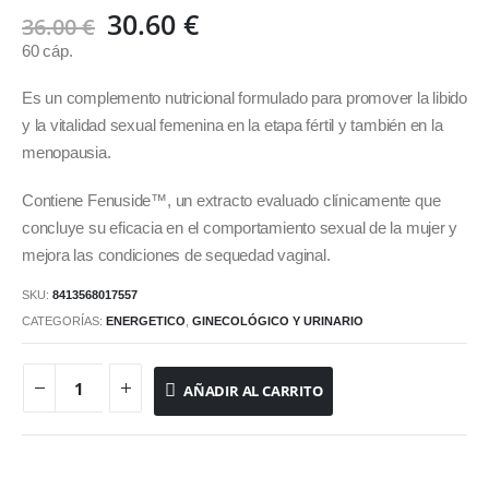
El
El
30.60
€
36.00
€
precio
precio
60 cáp.
original
actual
era:
es:
Es un complemento nutricional formulado para promover la libido
36.00 €.
30.60 €.
y la vitalidad sexual femenina en la etapa fértil y también en la
menopausia.
Contiene Fenuside™, un extracto evaluado clínicamente que
concluye su eficacia en el comportamiento sexual de la mujer y
mejora las condiciones de sequedad vaginal.
SKU:
8413568017557
CATEGORÍAS:
ENERGETICO
,
GINECOLÓGICO Y URINARIO
AÑADIR AL CARRITO