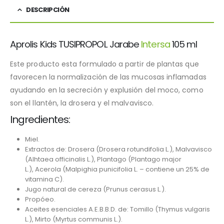
DESCRIPCIÓN
Aprolis Kids TUSIPROPOL Jarabe
Intersa
105 ml
Este producto esta formulado a partir de plantas que
favorecen la normalización de las mucosas inflamadas
ayudando en la secreción y explusión del moco, como
son el llantén, la drosera y el malvavisco.
Ingredientes:
Miel.
Extractos de: Drosera (Drosera rotundifolia L.), Malvavisco
(Alhtaea officinalis L.), Plantago (Plantago major
L.), Acerola (Malpighia punicifolia L. – contiene un 25% de
vitamina C).
Jugo natural de cereza (Prunus cerasus L.).
Propóeo.
Aceites esenciales A.E.B.B.D. de: Tomillo (Thymus vulgaris
L.), Mirto (Myrtus communis L.).