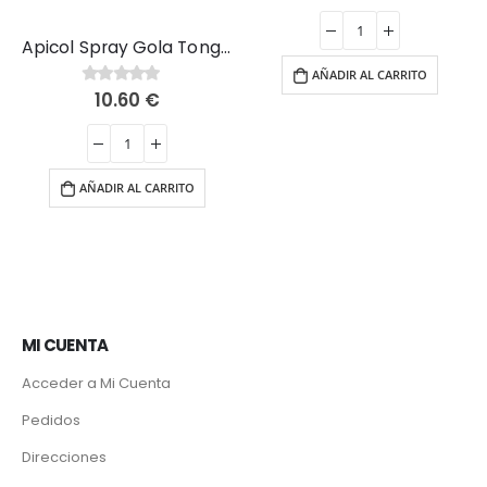
precio
precio
original
actual
era:
es:
Apicol Spray Gola Tongil 15ml
13.25 €.
11.26 €.
AÑADIR AL CARRITO
10.60
€
0
out of 5
io
al
5 €.
AÑADIR AL CARRITO
MI CUENTA
Acceder a Mi Cuenta
Pedidos
Direcciones