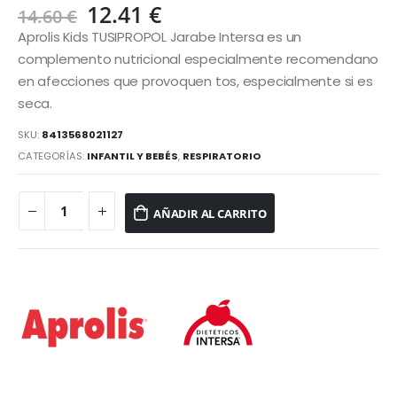
El
El
12.41
€
14.60
€
precio
precio
Aprolis Kids TUSIPROPOL Jarabe Intersa es un
original
actual
complemento nutricional especialmente recomendano
era:
es:
en afecciones que provoquen tos, especialmente si es
14.60 €.
12.41 €.
seca.
SKU:
8413568021127
CATEGORÍAS:
INFANTIL Y BEBÉS
,
RESPIRATORIO
AÑADIR AL CARRITO