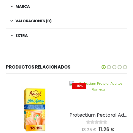
MARCA
VALORACIONES (0)
EXTRA
PRODUCTOS RELACIONADOS
-15%
Protectium Pectoral Adultos Plameca 250 ml
El
El
11.26
€
0
out of 5
13.25
€