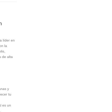
n
a líder en
on la
lis,
 de alta
anas y
lecer tu
al es un
.