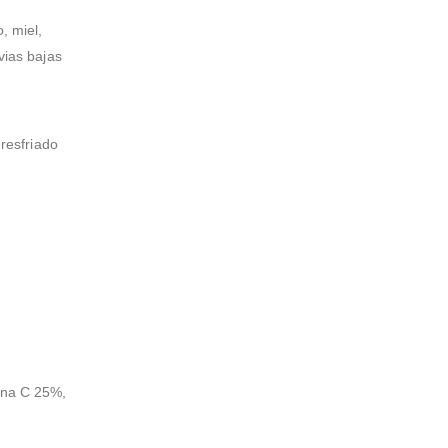
, miel,
vias bajas
n
 resfriado
mina C 25%,