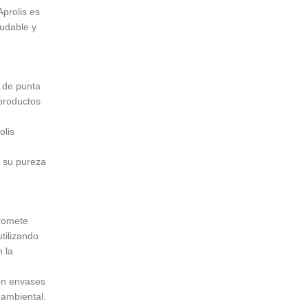
Aprolis es
ludable y
a de punta
 productos
olis
 su pureza
promete
tilizando
 la
 en envases
 ambiental.