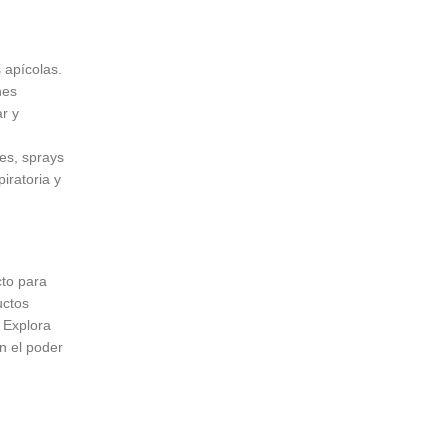
 apícolas.
nes
r y
es, sprays
iratoria y
to para
uctos
. Explora
n el poder