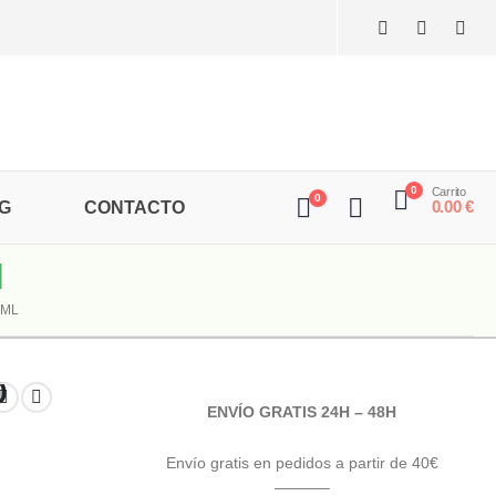
0
Carrito
0
0.00
€
G
CONTACTO
l
 ML
0
ENVÍO GRATIS 24H – 48H
Envío gratis en pedidos a partir de 40€
———–