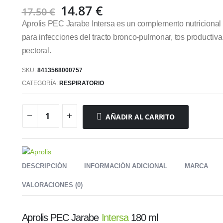
El
El
14.87
€
17.50
€
precio
precio
Aprolis PEC Jarabe Intersa es un complemento nutricional 
original
actual
para infecciones del tracto bronco-pulmonar, tos productiva
era:
es:
pectoral.
17.50 €.
14.87 €.
SKU:
8413568000757
CATEGORÍA:
RESPIRATORIO
AÑADIR AL CARRITO
DESCRIPCIÓN
INFORMACIÓN ADICIONAL
MARCA
VALORACIONES (0)
Aprolis PEC Jarabe
Intersa
180 ml