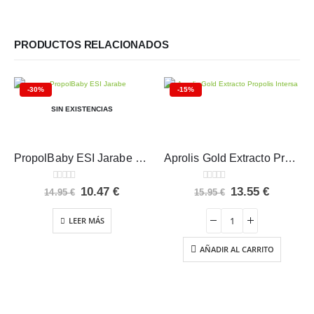
PRODUCTOS RELACIONADOS
-30%
-15%
SIN EXISTENCIAS
PropolBaby ESI Jarabe 180 ml
Aprolis Gold Extracto Propolis Intersa 30 ml
0
out of 5
0
out of 5
El
El
El
El
10.47
€
13.55
€
14.95
€
15.95
€
precio
precio
precio
precio
original
actual
original
actual
LEER MÁS
era:
es:
era:
es:
14.95 €.
10.47 €.
15.95 €.
13.55 €.
AÑADIR AL CARRITO