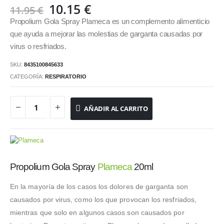
El
El
10.15
€
11.95
€
precio
precio
Propolium Gola Spray Plameca es un complemento alimenticio
original
actual
que ayuda a mejorar las molestias de garganta causadas por
era:
es:
virus o resfriados.
11.95 €.
10.15 €.
SKU:
8435100845633
CATEGORÍA:
RESPIRATORIO
AÑADIR AL CARRITO
Propolium Gola Spray
Plameca
20ml
En la mayoría de los casos los dolores de garganta son
causados por virus, como los que provocan los resfriados,
mientras que solo en algunos casos son causados por