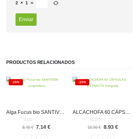
2
×
1
=
PRODUCTOS RELACIONADOS
-15%
-15%
Alga Fucus bio SANTIVERI comprimidos
ALCACHOFA 60 CÁPSULAS EXTRACTO Integralia
0
out of 5
0
out of 5
El
El
El
El
7.14
€
8.93
€
8.40
€
10.50
€
precio
precio
precio
precio
original
actual
original
actual