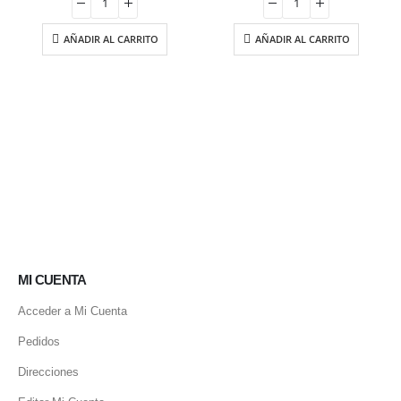
era:
es:
era:
es:
8.40 €.
7.14 €.
10.50 €.
8.93 €.
AÑADIR AL CARRITO
AÑADIR AL CARRITO
MI CUENTA
Acceder a Mi Cuenta
Pedidos
Direcciones