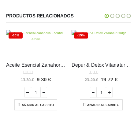
PRODUCTOS RELACIONADOS
-30%
-15%
Aceite Esencial Zanahoria Esential Aroms BIO 5 ml
Depur & Detox Vitanatur 200gr
0
out of 5
0
out of 5
El
El
El
El
9.30
€
19.72
€
13.30
€
23.20
€
precio
precio
precio
precio
original
actual
original
actual
era:
es:
era:
es:
13.30 €.
9.30 €.
23.20 €.
19.72 €.
AÑADIR AL CARRITO
AÑADIR AL CARRITO