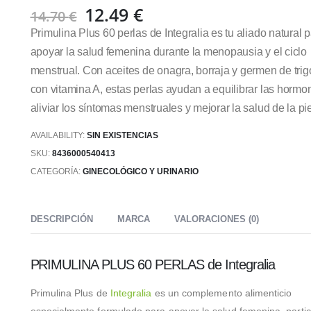
El
El
12.49
€
14.70
€
precio
precio
Primulina Plus 60 perlas de Integralia es tu aliado natural 
original
actual
apoyar la salud femenina durante la menopausia y el ciclo
era:
es:
menstrual. Con aceites de onagra, borraja y germen de trigo
14.70 €.
12.49 €.
con vitamina A, estas perlas ayudan a equilibrar las hormo
aliviar los síntomas menstruales y mejorar la salud de la pie
AVAILABILITY:
SIN EXISTENCIAS
SKU:
8436000540413
CATEGORÍA:
GINECOLÓGICO Y URINARIO
DESCRIPCIÓN
MARCA
VALORACIONES (0)
PRIMULINA PLUS 60 PERLAS de Integralia
Primulina Plus de
Integralia
es un complemento alimenticio
especialmente formulado para apoyar la salud femenina, parti