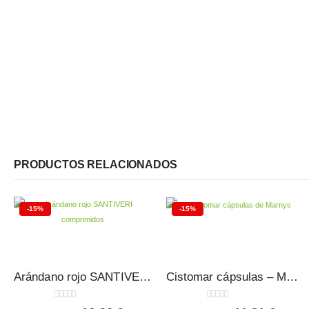
PRODUCTOS RELACIONADOS
-15%
-15%
Arándano rojo SANTIVERI comprimidos
Cistomar cápsulas – Marnys
0
out of 5
0
out of 5