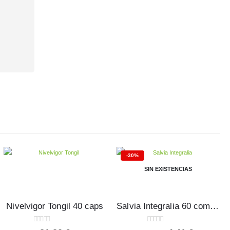
-30%
SIN EXISTENCIAS
Nivelvigor Tongil 40 caps
Salvia Integralia 60 comprimidos
0
out of 5
0
out of 5