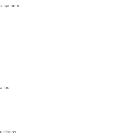
 suspender
a los
ustitutos