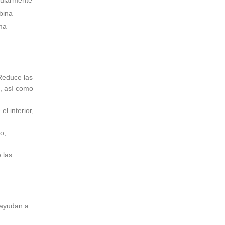
bina
ema
educe las
a, así como
el interior,
o,
 las
 ayudan a