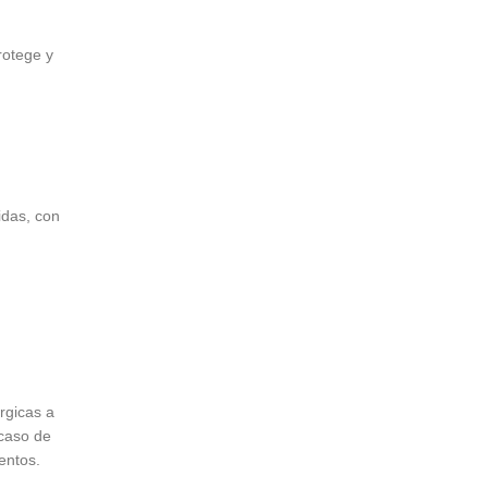
rotege y
idas, con
gicas a
caso de
entos.