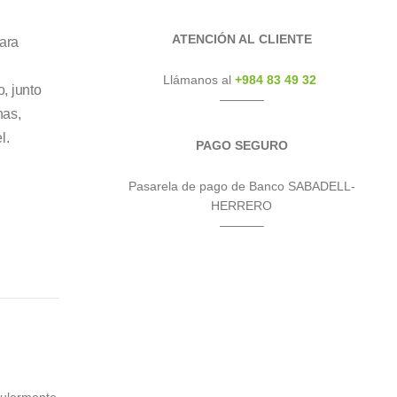
ATENCIÓN AL CLIENTE
para
Llámanos al
+984 83 49 32
, junto
———–
nas,
l.
PAGO SEGURO
Pasarela de pago de Banco SABADELL-
HERRERO
———–
cularmente