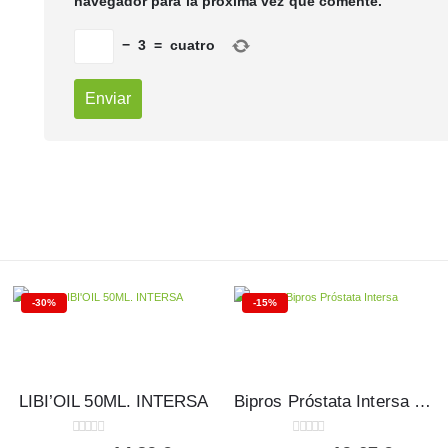
navegador para la próxima vez que comente.
−
3
=
cuatro
-30%
-15%
LIBI’OIL 50ML. INTERSA
Bipros Próstata Intersa 80 cápsulas
0
out of 5
0
out of 5