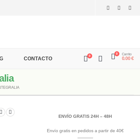
0
Carrito
0
0.00
€
G
CONTACTO
lia
NTEGRALIA
ENVÍO GRATIS 24H – 48H
Envío gratis en pedidos a partir de 40€
———–