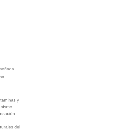
iseñada
sa.
itaminas y
anismo.
ensación
urales del