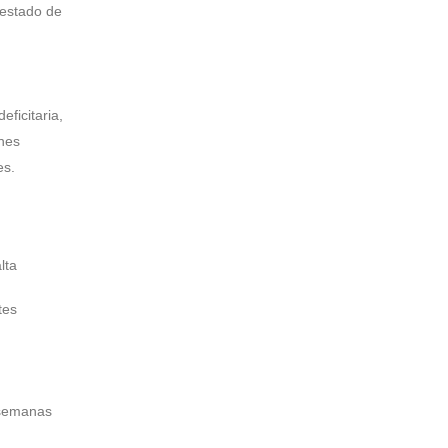
estado de
ficitaria,
enes
es.
lta
tes
 semanas