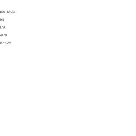
diseñado
les
ara
para
activo.