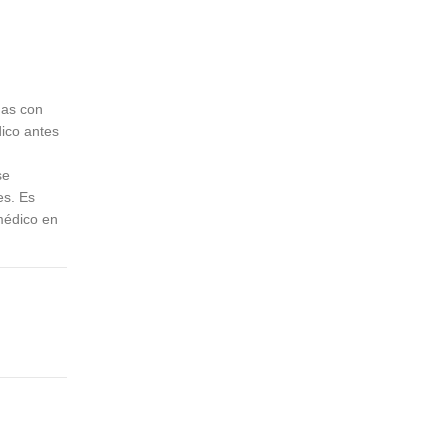
nas con
dico antes
se
es. Es
médico en