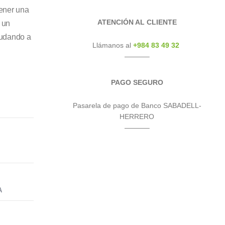
tener una
ATENCIÓN AL CLIENTE
 un
yudando a
Llámanos al
+984 83 49 32
———–
PAGO SEGURO
Pasarela de pago de Banco SABADELL-
HERRERO
———–
A