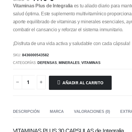
precio
precio
Vitaminas Plus de Integralia
es tu aliado diario para man
original
actual
salud óptima. Este suplemento multivitamínico proporciona
era:
es:
aporte equilibrado de vitaminas y minerales esenciales, a
8.35 €.
7.10 €.
combatir el cansancio y reforzar el sistema inmunitario.
¡Disfruta de una vida activa y saludable con cada cápsula!
SKU:
8436000543582
CATEGORÍAS:
DEFENSAS
,
MINERALES
,
VITAMINAS
AÑADIR AL CARRITO
DESCRIPCIÓN
MARCA
VALORACIONES (0)
EXTR
VITAMINAS PLUS 30 CAPSULAS de Integralia