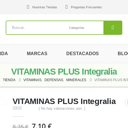
Nuestras Tiendas
Preguntas Frecuentes
NDA
MARCAS
DESTACADOS
BLO
VITAMINAS PLUS Integralia
TIENDA
VITAMINAS
,
DEFENSAS
,
MINERALES
VITAMINAS PLUS IN
VITAMINAS PLUS Integralia
( No hay valoraciones aún. )
0
out of 5
El
El
7.10
€
8.35
€