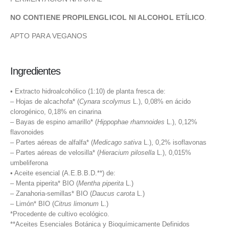
NO CONTIENE PROPILENGLICOL NI ALCOHOL ETÍLICO
.
APTO PARA VEGANOS
Ingredientes
• Extracto hidroalcohólico (1:10) de planta fresca de:
– Hojas de alcachofa* (
Cynara scolymus
L.), 0,08% en ácido
clorogénico, 0,18% en cinarina
– Bayas de espino amarillo* (
Hippophae rhamnoides
L.), 0,12%
flavonoides
– Partes aéreas de alfalfa* (
Medicago sativa
L.), 0,2% isoflavonas
– Partes aéreas de velosilla* (
Hieracium pilosella
L.), 0,015%
umbeliferona
• Aceite esencial (A.E.B.B.D.**) de:
– Menta piperita* BIO (
Mentha piperita
L.)
– Zanahoria-semillas* BIO (
Daucus carota
L.)
– Limón* BIO (
Citrus limonum
L.)
*Procedente de cultivo ecológico.
**Aceites Esenciales Botánica y Bioquímicamente Definidos