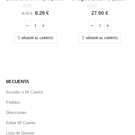
0
out of 5
0
out of 5
El
El
8.29
€
27.90
€
9.75
€
precio
precio
original
actual
era:
es:
9.75 €.
8.29 €.
AÑADIR AL CARRITO
AÑADIR AL CARRITO
o
l
 €.
MI CUENTA
Acceder a Mi Cuenta
Pedidos
Direcciones
Editar Mi Cuenta
Lista de Deseos