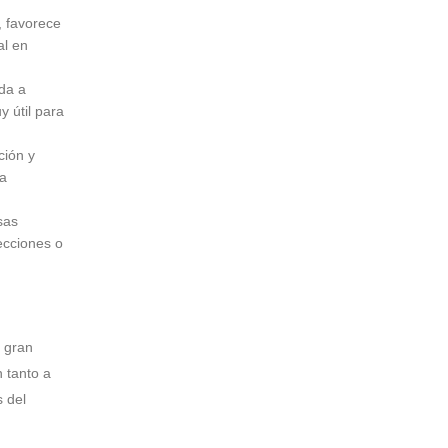
 favorece
al en
da a
y útil para
ción y
 a
sas
ecciones o
 gran
n tanto a
s del