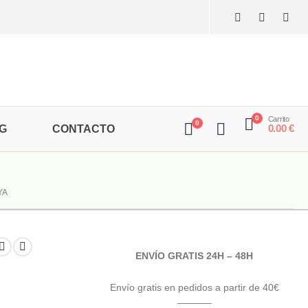
0
Carrito
0
0.00
€
G
CONTACTO
YA
ENVÍO GRATIS 24H – 48H
Envío gratis en pedidos a partir de 40€
———–