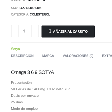
precio
precio
SKU:
8427483006305
original
actual
era:
es:
CATEGORÍA:
COLESTEROL
9.56 €.
8.13 €.
AÑADIR AL CARRITO
Sotya
DESCRIPCIÓN
MARCA
VALORACIONES (0)
EXTR
Omega 3 6 9 SOTYA
Presentación
50 Perlas de 1400mg. Peso neto 70g.
Dosis por envase
25 días.
Modo de empleo