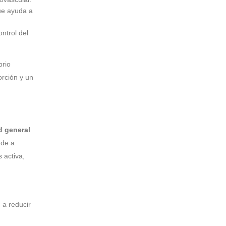
que ayuda a
ontrol del
brio
orción y un
d general
nde a
 activa,
a reducir