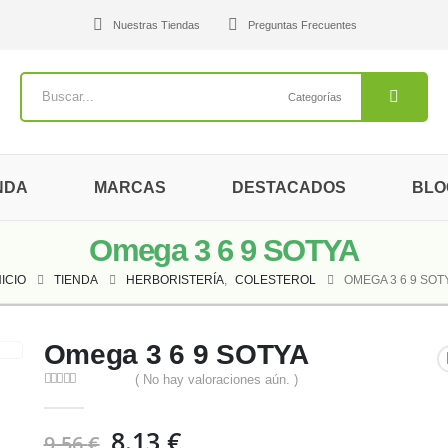
Nuestras Tiendas
Preguntas Frecuentes
Categorías
NDA
MARCAS
DESTACADOS
BLO
Omega 3 6 9 SOTYA
NICIO
TIENDA
HERBORISTERÍA
,
COLESTEROL
OMEGA 3 6 9 SOT
Omega 3 6 9 SOTYA
( No hay valoraciones aún. )
0
out of 5
El
El
8.13
€
9.56
€