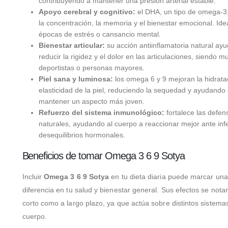
contribuyendo a mantener una presión arterial estable.
Apoyo cerebral y cognitivo:
el DHA, un tipo de omega-3,
la concentración, la memoria y el bienestar emocional. Ide
épocas de estrés o cansancio mental.
Bienestar articular:
su acción antiinflamatoria natural ayu
reducir la rigidez y el dolor en las articulaciones, siendo mu
deportistas o personas mayores.
Piel sana y luminosa:
los omega 6 y 9 mejoran la hidrata
elasticidad de la piel, reduciendo la sequedad y ayudando
mantener un aspecto más joven.
Refuerzo del sistema inmunológico:
fortalece las defen
naturales, ayudando al cuerpo a reaccionar mejor ante inf
desequilibrios hormonales.
Beneficios de tomar Omega 3 6 9 Sotya
Incluir
Omega 3 6 9 Sotya
en tu dieta diaria puede marcar una
diferencia en tu salud y bienestar general. Sus efectos se nota
corto como a largo plazo, ya que actúa sobre distintos sistema
cuerpo.