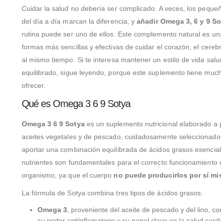
Cuidar la salud no debería ser complicado. A veces, los peque
del día a día marcan la diferencia, y
añadir Omega 3, 6 y 9 So
rutina puede ser uno de ellos. Este complemento natural es un
formas más sencillas y efectivas de cuidar el corazón, el cerebro
al mismo tiempo. Si te interesa mantener un estilo de vida salu
equilibrado, sigue leyendo, porque este suplemento tiene muc
ofrecer.
Qué es Omega 3 6 9 Sotya
Omega 3 6 9 Sotya
es un suplemento nutricional elaborado a p
aceites vegetales y de pescado, cuidadosamente seleccionado
aportar una combinación equilibrada de ácidos grasos esencial
nutrientes son fundamentales para el correcto funcionamiento 
organismo, ya que el cuerpo
no puede producirlos por sí m
La fórmula de Sotya combina tres tipos de ácidos grasos:
Omega 3
, proveniente del aceite de pescado y del lino, c
su poder antiinflamatorio y su papel clave en la salud card