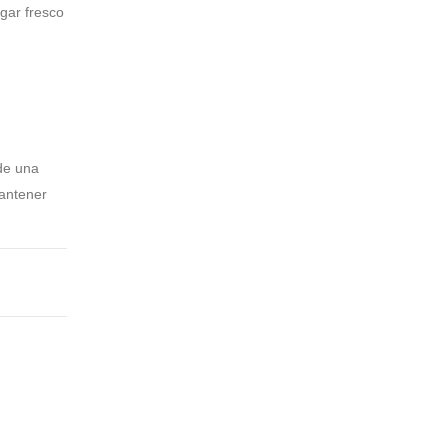
gar fresco
de una
Mantener