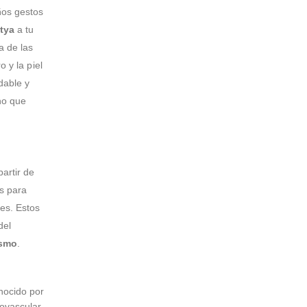
ños gestos
tya
a tu
a de las
 y la piel
dable y
ho que
artir de
s para
es. Estos
del
ismo
.
onocido por
iovascular.