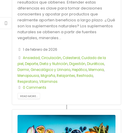
resultados que obtienes. Entender estas
diferencias es clave para tomar decisiones
conscientes y apostar por productos que
realmente aporten beneficios a largo plazo. ¿Qué
son los suplementos naturales? Los suplementos
naturales se obtienen a partir de fuentes
vegetales, minerales...
1 de febrero de 2026
Ansiedad
,
Circulación
,
Colesterol
,
Cuidado de la
piel
,
Deporte
,
Dieta y Nutrición
,
Digestión
,
Diuréticos
,
Dormir
,
Ginecológico y Urinario
,
Hepático
,
Memoria
,
Menopausia
,
Migraña
,
Relajantes
,
Resfriado
,
Respiratorio
,
Vitaminas
0 Comments
READ MORE...