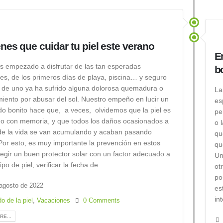
enes que cuidar tu piel este verano
E
 empezado a disfrutar de las tan esperadas
b
es, de los primeros días de playa, piscina… y seguro
de uno ya ha sufrido alguna dolorosa quemadura o
La
miento por abusar del sol. Nuestro empeño en lucir un
es
o bonito hace que, a veces, olvidemos que la piel es
pe
o con memoria, y que todos los daños ocasionados a
o 
 de la vida se van acumulando y acaban pasando
qu
 Por esto, es muy importante la prevención en estos
qu
legir un buen protector solar con un factor adecuado a
Un
ipo de piel, verificar la fecha de...
ot
po
agosto de 2022
es
in
o de la piel
,
Vacaciones
0 Comments
E...