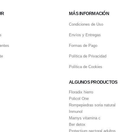
UR
MÁS INFORMACIÓN
Condiciones de Uso
s
Envíos y Entregas
entes
Formas de Pago
te
Política de Privacidad
Política de Cookies
ALGUNOS PRODUCTOS
Floradix hierro
Policol One
Rompepiedras soria natural
Inmunol
Marnys vitamina c
Ber detox
Protectium pectoral adultos