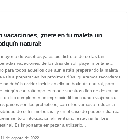
n vacaciones, ¡mete en tu maleta un
otiquín natural!
 mayoría de vosotros ya estáis disfrutando de las tan
peradas vacaciones, de los días de sol, playa, montaña…
ro para todos aquellos que aun estáis preparando la maleta
la vais a preparar en los próximos días, queremos recordaros
e no debéis olvidar incluir en ella un botiquín natural, para
e ningún contratiempo estropee vuestros días de descanso.
o de los complementos imprescindibles cuando viajamos a
ros países son los probióticos, con ellos vamos a reducir la
sibilidad de sufrir molestias, y en el caso de padecer diarrea,
treñimiento o intoxicación alimentaria, restaurar la flora
testinal. Es importante empezar a utilizarlo...
11 de agosto de 2022