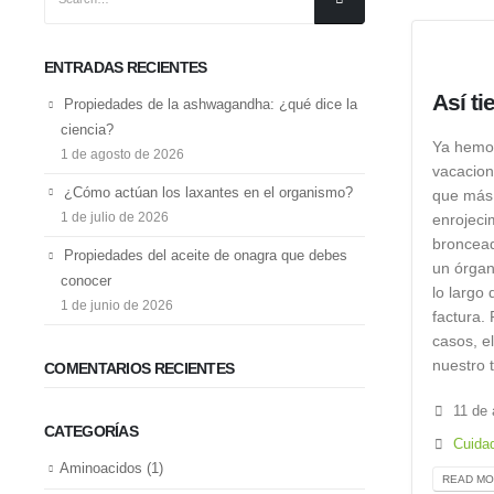
ENTRADAS RECIENTES
Así ti
Propiedades de la ashwagandha: ¿qué dice la
ciencia?
Ya hemos
1 de agosto de 2026
vacacion
¿Cómo actúan los laxantes en el organismo?
que más 
1 de julio de 2026
enrojeci
broncead
Propiedades del aceite de onagra que debes
un órgan
conocer
lo largo
1 de junio de 2026
factura.
casos, e
nuestro t
COMENTARIOS RECIENTES
11 de 
CATEGORÍAS
Cuidad
Aminoacidos
(1)
READ MOR