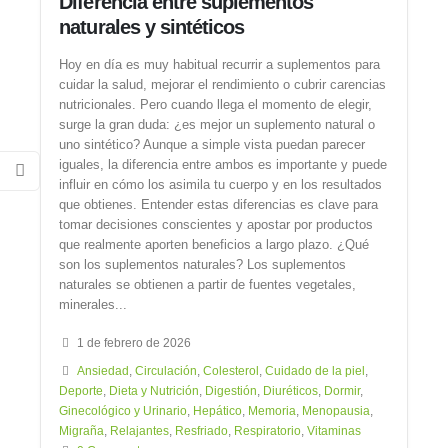
Diferencia entre suplementos
naturales y sintéticos
Hoy en día es muy habitual recurrir a suplementos para
cuidar la salud, mejorar el rendimiento o cubrir carencias
nutricionales. Pero cuando llega el momento de elegir,
surge la gran duda: ¿es mejor un suplemento natural o
uno sintético? Aunque a simple vista puedan parecer
iguales, la diferencia entre ambos es importante y puede
influir en cómo los asimila tu cuerpo y en los resultados
que obtienes. Entender estas diferencias es clave para
tomar decisiones conscientes y apostar por productos
que realmente aporten beneficios a largo plazo. ¿Qué
son los suplementos naturales? Los suplementos
naturales se obtienen a partir de fuentes vegetales,
minerales...
1 de febrero de 2026
Ansiedad
,
Circulación
,
Colesterol
,
Cuidado de la piel
,
Deporte
,
Dieta y Nutrición
,
Digestión
,
Diuréticos
,
Dormir
,
Ginecológico y Urinario
,
Hepático
,
Memoria
,
Menopausia
,
Migraña
,
Relajantes
,
Resfriado
,
Respiratorio
,
Vitaminas