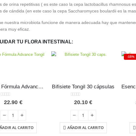
s de orina repetitivas ( es este caso la cepa lactobacillus rhamnosus es
es de cándida (en este caso la cepa Saccharomyces boulardii es la mas
e nuestra microbiota funcione de manera adecuada hay que mantener la
era muy eficaz.
UIDAR TU FLORA INTESTINAL:
-15%
Bifisiete Fórmula Advance Tongil 200 g
Bifisiete Tongil 30 cápsulas
0
out of 5
0
out of 5
22.90
€
20.10
€
ÑADIR AL CARRITO
AÑADIR AL CARRITO