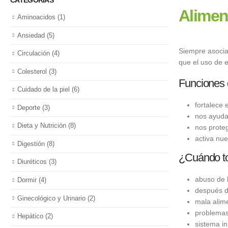
Aliment
Aminoacidos
(1)
Ansiedad
(5)
Siempre asociam
Circulación
(4)
que el uso de 
Colesterol
(3)
Funciones d
Cuidado de la piel
(6)
fortalece 
Deporte
(3)
nos ayuda 
Dieta y Nutrición
(8)
nos prote
activa nu
Digestión
(8)
¿Cuándo tom
Diuréticos
(3)
abuso de 
Dormir
(4)
después de
Ginecológico y Urinario
(2)
mala alim
problemas 
Hepático
(2)
sistema i