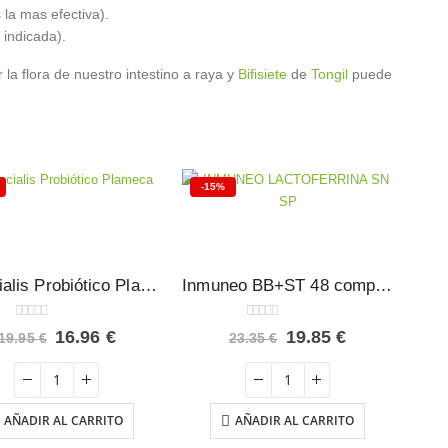
 la mas efectiva).
 indicada).
 flora de nuestro intestino a raya y
Bifisiete
de
Tongil
puede
-15%
Esencialis Probiótico Plameca 60 cápsulas
Inmuneo BB+ST 48 comprimidos
0
out of 5
0
out of 5
El
El
El
El
16.96
€
19.85
€
19.95
€
23.35
€
precio
precio
precio
precio
original
actual
original
actual
era:
es:
era:
es:
19.95 €.
16.96 €.
23.35 €.
19.85 €.
AÑADIR AL CARRITO
AÑADIR AL CARRITO