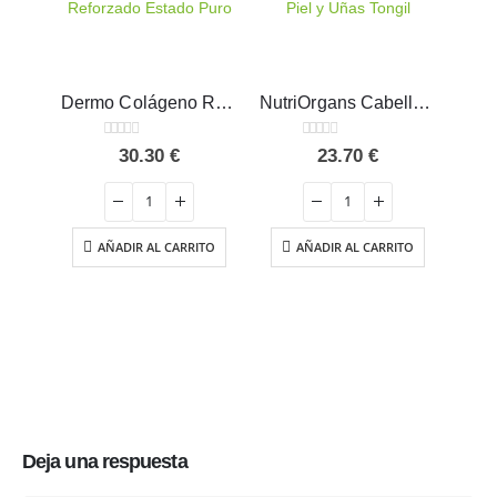
Dermo Colágeno Reforzado Estado Puro 275 g
NutriOrgans Cabello Piel y Uñas Tongil 14 viales
0
out of 5
0
out of 5
30.30
€
23.70
€
AÑADIR AL CARRITO
AÑADIR AL CARRITO
Deja una respuesta