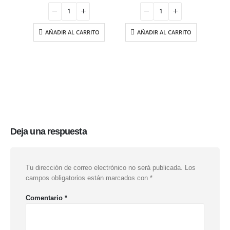
original
actual
original
actual
era:
es:
era:
es:
16.75 €.
14.24 €.
14.95 €.
12.70 €.
AÑADIR AL CARRITO
AÑADIR AL CARRITO
Deja una respuesta
Tu dirección de correo electrónico no será publicada.
Los
campos obligatorios están marcados con
*
Comentario
*