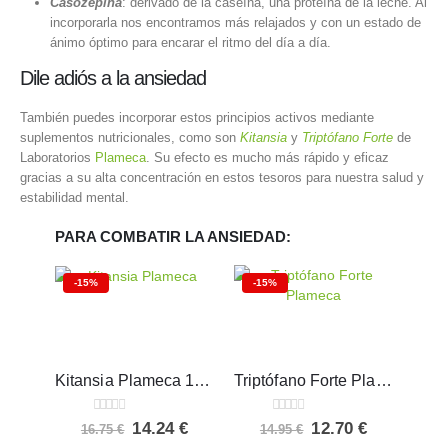
Casozepina
: derivado de la caseína, una proteína de la leche. Al
incorporarla nos encontramos más relajados y con un estado de
ánimo óptimo para encarar el ritmo del día a día.
Dile adiós a la ansiedad
También puedes incorporar estos principios activos mediante
suplementos nutricionales, como son
Kitansia
y
Triptófano Forte
de
Laboratorios
Plameca
. Su efecto es mucho más rápido y eficaz
gracias a su alta concentración en estos tesoros para nuestra salud y
estabilidad mental.
PARA COMBATIR LA ANSIEDAD:
-15%
-15%
Kitansia Plameca 10 caps
Triptófano Forte Plameca 30 comprimidos
0
out of 5
0
out of 5
El
El
El
El
14.24
€
12.70
€
16.75
€
14.95
€
precio
precio
precio
precio