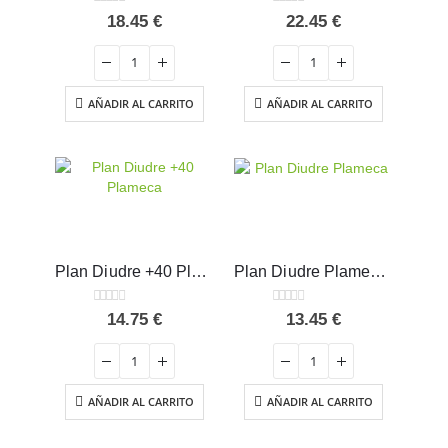
0
out of 5
0
out of 5
18.45
€
22.45
€
AÑADIR AL CARRITO
AÑADIR AL CARRITO
Plan Diudre +40 Plameca 250 ml
Plan Diudre Plameca 250 ml
0
out of 5
0
out of 5
14.75
€
13.45
€
AÑADIR AL CARRITO
AÑADIR AL CARRITO